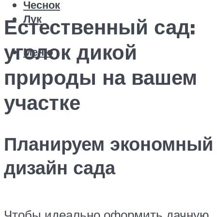
Чеснок
Лук
Естественный сад:
уголок дикой
Меню
природы на вашем
участке
Планируем экономный
дизайн сада
Чтобы идеально оформить дачную