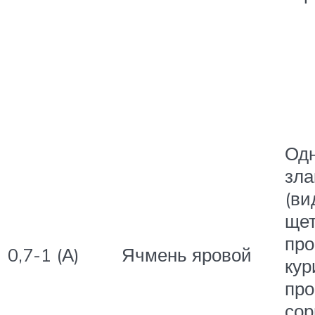
Од
зла
(ви
щет
про
0,7-1 (А)
Ячмень яровой
кур
про
сор