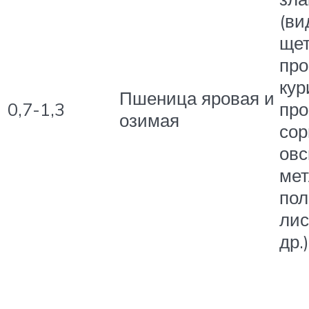
(ви
щет
про
кур
Пшеница яровая и
0,7-1,3
про
озимая
сор
овс
ме
пол
лис
др.