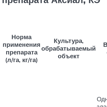
Норма
Культура,
применения
обрабатываемый
препарата
объект
(л/га, кг/га)
Од
зла