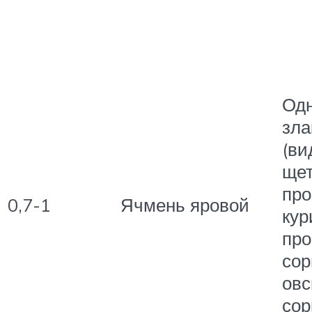
Од
зла
(ви
щет
про
0,7-1
Ячмень яровой
кур
про
сор
овс
сор