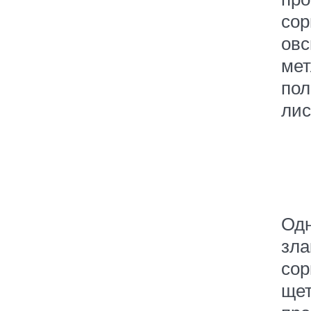
сор
овс
ме
пол
лис
Од
зла
сор
щет