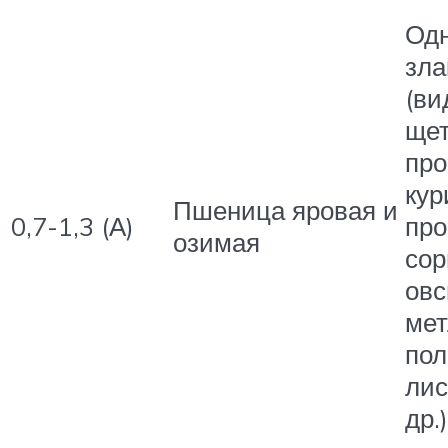
Од
зла
(ви
щет
про
кур
Пшеница яровая и
0,7-1,3 (А)
про
озимая
сор
овс
ме
пол
лис
др.