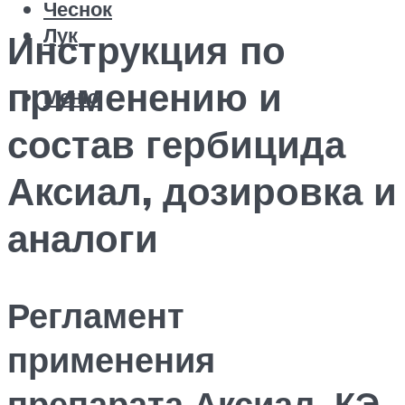
Чеснок
Лук
Инструкция по
применению и
Меню
состав гербицида
Аксиал, дозировка и
аналоги
Регламент
применения
препарата Аксиал, КЭ