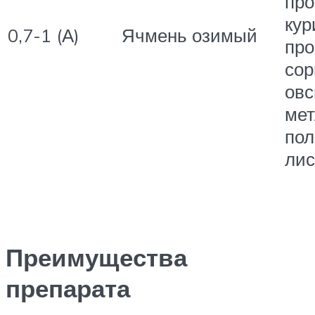
про
кур
0,7-1 (А)
Ячмень озимый
про
сор
овс
ме
пол
лис
Преимущества
препарата