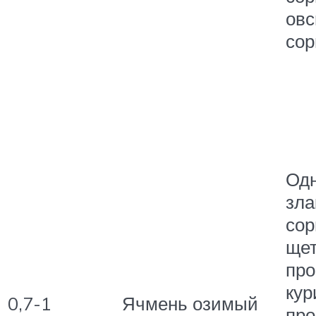
овс
сор
Од
зла
сор
щет
про
кур
0,7-1
Ячмень озимый
про