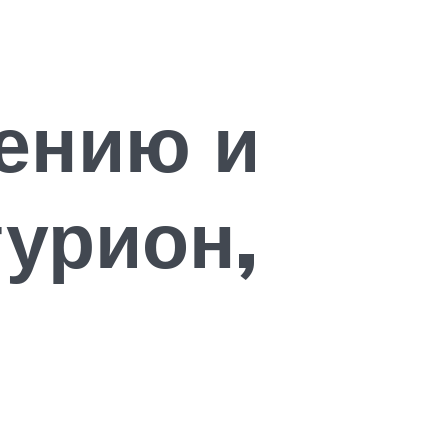
ению и
турион,