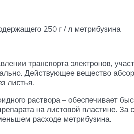
одержащего 250 г / л метрибузина
влении транспорта электронов, учас
ально. Действующее вещество абсор
ез листья.
оидного раствора – обеспечивает бы
репарата на листовой пластине. За с
меньшем расходе метрибузина.