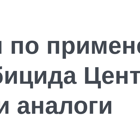
я по примен
бицида Цен
и аналоги