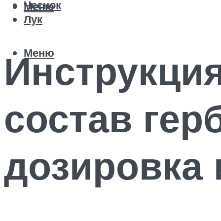
Чеснок
Меню
Лук
Меню
Инструкци
состав гер
дозировка 