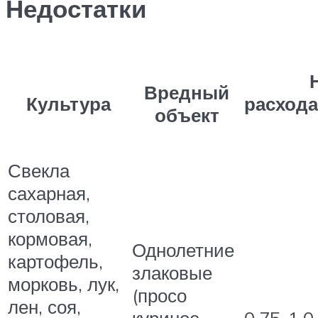
Недостатки
Вредный
расхода
Культура
объект
Свекла
сахарная,
столовая,
кормовая,
Однолетние
картофель,
злаковые
морковь, лук,
(просо
лен, соя,
куриное,
0,75-1,0