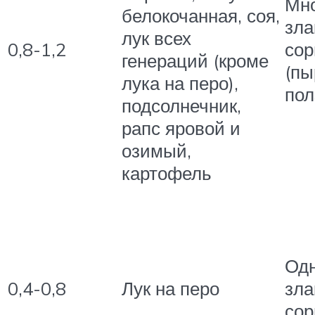
Мно
белокочанная, соя,
зла
лук всех
0,8-1,2
сор
генераций (кроме
(пы
лука на перо),
пол
подсолнечник,
рапс яровой и
озимый,
картофель
Од
0,4-0,8
Лук на перо
зла
сор