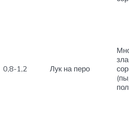
Мно
зла
0,8-1,2
Лук на перо
сор
(пы
пол