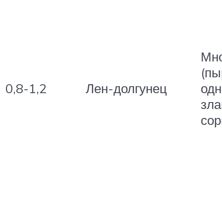
Мно
(пы
0,8-1,2
Лен-долгунец
одн
зла
сор