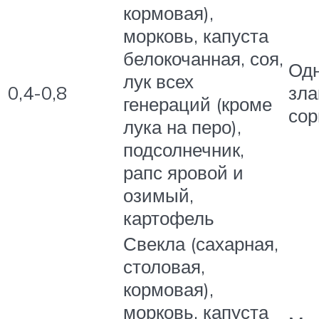
кормовая),
морковь, капуста
белокочанная, соя,
Од
лук всех
0,4-0,8
зла
генераций (кроме
сор
лука на перо),
подсолнечник,
рапс яровой и
озимый,
картофель
Свекла (сахарная,
столовая,
кормовая),
морковь, капуста