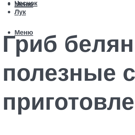
Чеснок
Меню
Лук
Меню
Гриб белян
полезные с
приготовл