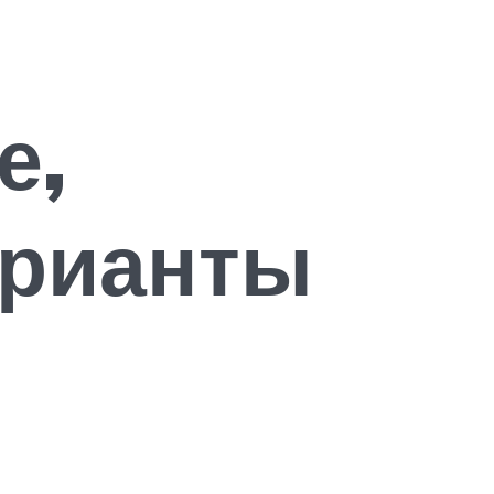
е,
арианты