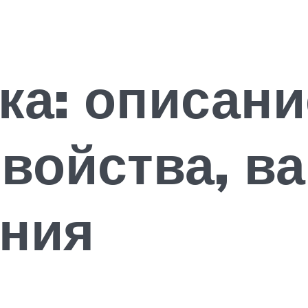
ка: описани
войства, в
ения