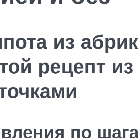
мпота из абри
той рецепт из
сточками
овления по шага