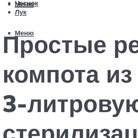
Чеснок
Меню
Лук
Меню
Простые р
компота из
3-литровую
стерилизац