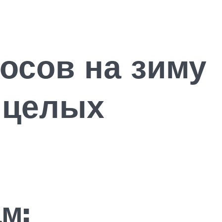
косов на зиму
 целых
м: