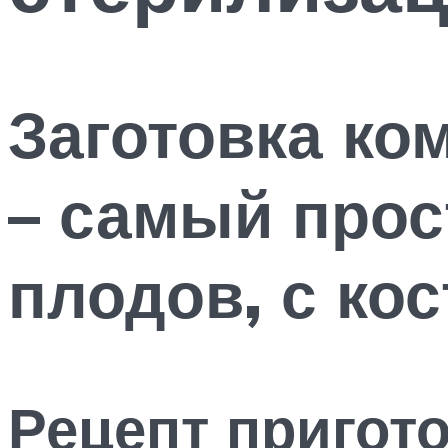
Заготовка ко
– самый прос
плодов, с ко
Рецепт пригот