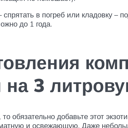
– спрятать в погреб или кладовку – 
ожно до 1 года.
товления ком
 на 3 литрову
 то обязательно добавьте этот экзот
роматную и освежающую. Даже неболь