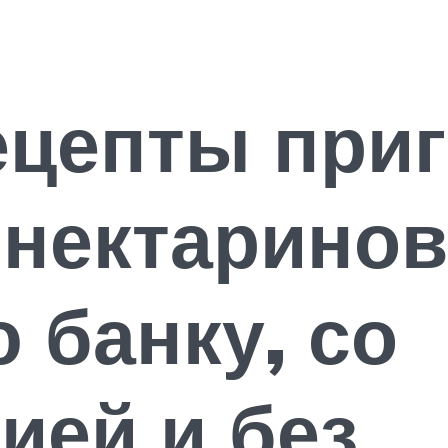
ецепты при
 нектаринов
 банку, со
ией и без