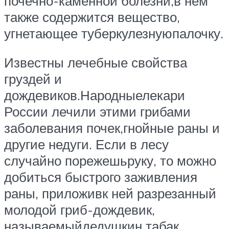
почечно-каменной болезни,в нем
также содержится вещество,
угнетающее туберкулезнуюпалочку.
Известны лечебные свойства
груздей и
дождевиков.Народныелекари
России лечили этими грибами
заболевания почек,гнойные раны и
другие недуги. Если в лесу
случайно порежешьруку, то можно
добиться быстрого заживления
раны, приложивк ней разрезанный
молодой гриб-дождевик,
называемыйдедушкин табак.