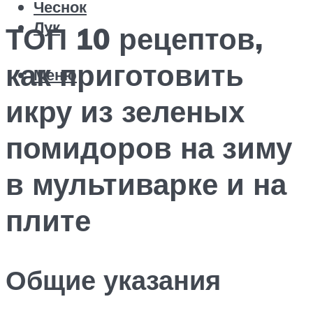
Чеснок
Лук
ТОП 10 рецептов,
как приготовить
Меню
икру из зеленых
помидоров на зиму
в мультиварке и на
плите
Общие указания