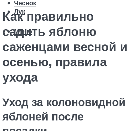
Чеснок
Лук
Как правильно
садить яблоню
Меню
саженцами весной и
осенью, правила
ухода
Уход за колоновидной
яблоней после
посадки