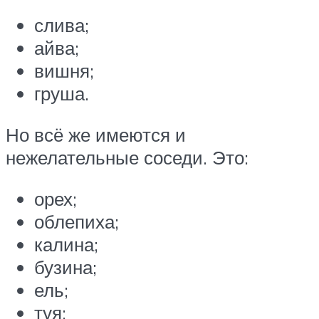
слива;
айва;
вишня;
груша.
Но всё же имеются и
нежелательные соседи. Это:
орех;
облепиха;
калина;
бузина;
ель;
туя;