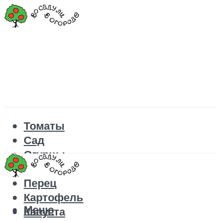
Томаты
Сад
Огурцы
Рецепты
Перец
Картофель
Меню
Капуста