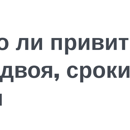
о ли привит
двоя, срок
и