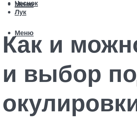
Чеснок
Меню
Лук
Меню
Как и можн
и выбор по
окулировк