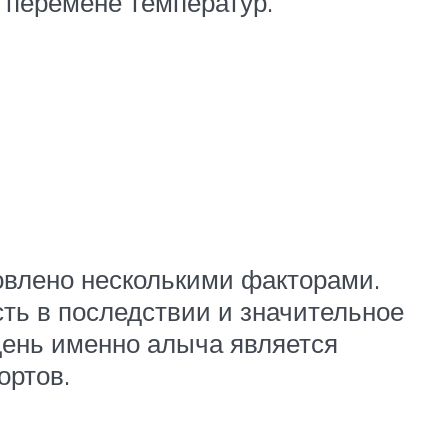
й перемене температур.
овлено несколькими факторами.
ть в последствии и значительное
день именно алыча является
ортов.