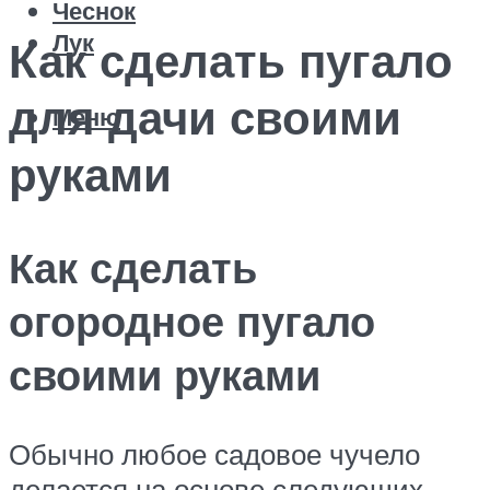
Чеснок
Лук
Как сделать пугало
для дачи своими
Меню
руками
Как сделать
огородное пугало
своими руками
Обычно любое садовое чучело
делается на основе следующих