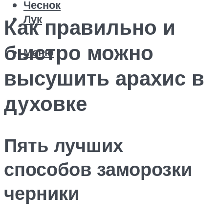
Чеснок
Лук
Как правильно и
быстро можно
Меню
высушить арахис в
духовке
Пять лучших
способов заморозки
черники