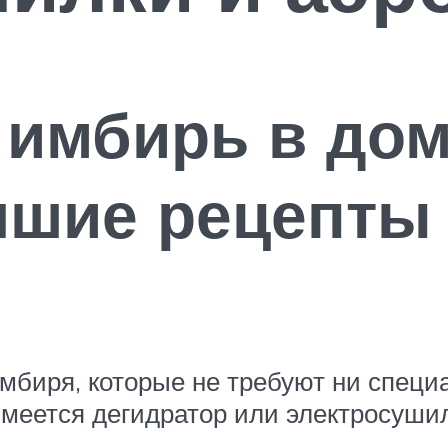
 имбирь в до
чшие рецепты
имбиря, которые не требуют ни специ
имеется дегидратор или электросушил