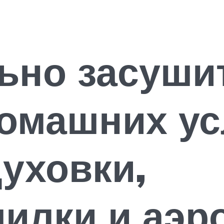
ьно засуши
омашних ус
уховки,
илки и аэр