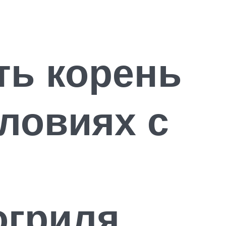
ть корень
ловиях с
огриля