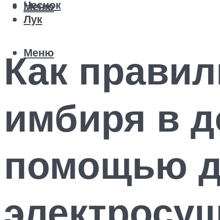
Чеснок
Меню
Лук
Меню
Как правил
имбиря в д
помощью д
электросуш