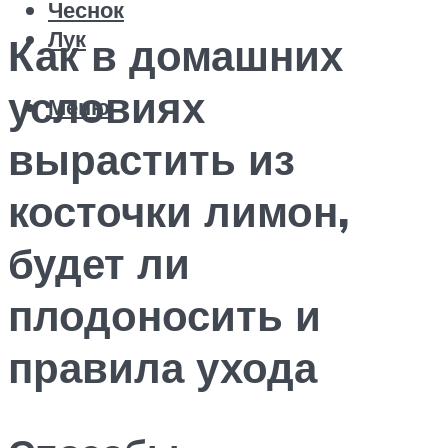
Чеснок
Лук
Как в домашних
условиях
Меню
вырастить из
косточки лимон,
будет ли
плодоносить и
правила ухода