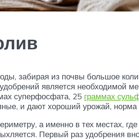
олив
оды, забирая из почвы большое коли
удобрений является необходимой ме
ммах суперфосфата, 25
граммах суль
упные, и дают хороший урожай, норма
риметру, а именно в тех местах, гд
ыхляется. Первый раз удобрения внос