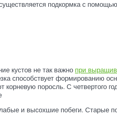
, осуществляется подкормка с помощь
ие кустов не так важно
при выращив
езка способствует формированию осн
т корневую поросль. С четвертого го
е
лабые и высохшие побеги. Старые по