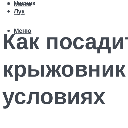
Чеснок
Меню
Лук
Меню
Как посади
крыжовник
условиях