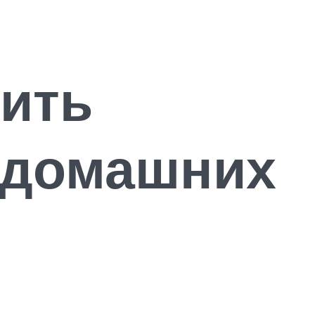
тить
 домашних