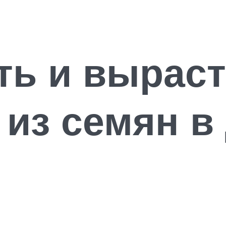
ть и вырас
 из семян в