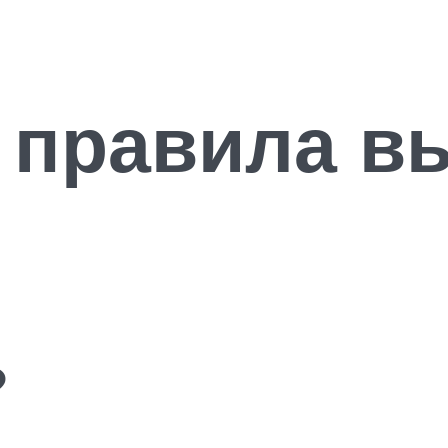
 правила в
?