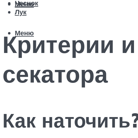
Чеснок
Меню
Лук
Меню
Критерии и
секатора
Как наточить