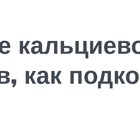
е кальциев
в, как подк