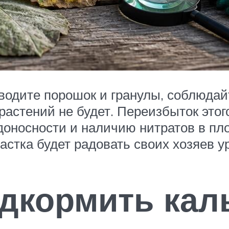
водите порошок и гранулы, соблюдайт
растений не будет. Переизбыток этог
оносности и наличию нитратов в пло
астка будет радовать своих хозяев у
одкормить кал