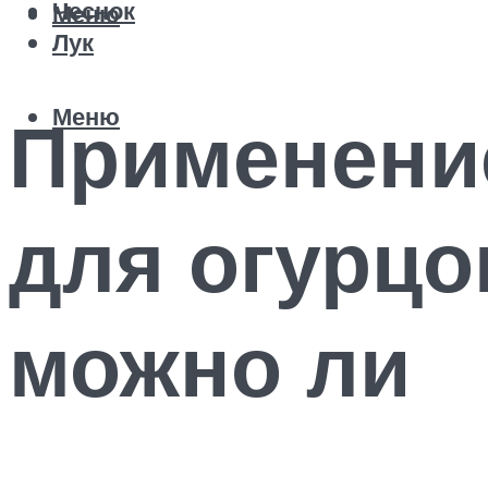
Чеснок
Меню
Лук
Меню
Применени
для огурцо
можно ли