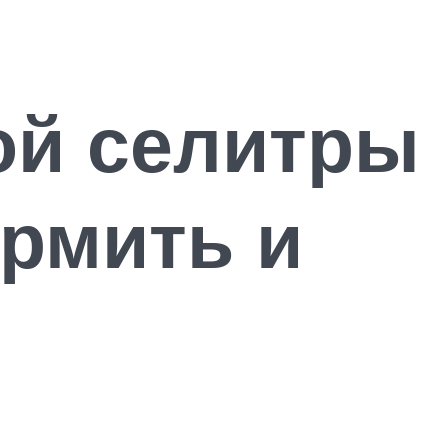
ой селитры
ормить и