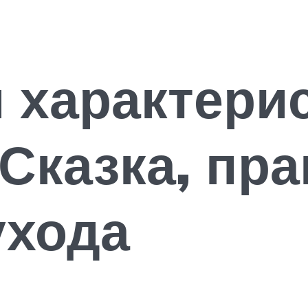
 характерис
Сказка, пр
ухода