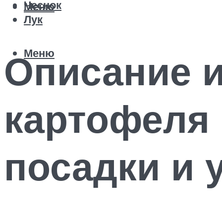
Чеснок
Меню
Лук
Меню
Описание и
картофеля 
посадки и 