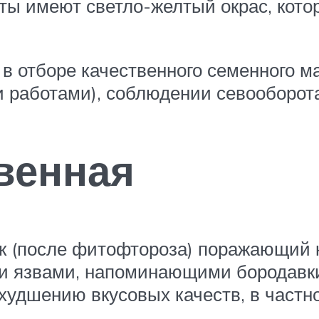
сты имеют светло-желтый окрас, кот
в отборе качественного семенного ма
 работами), соблюдении севооборота
венная
к (после фитофтороза) поражающий 
и язвами, напоминающими бородавки
худшению вкусовых качеств, в частн