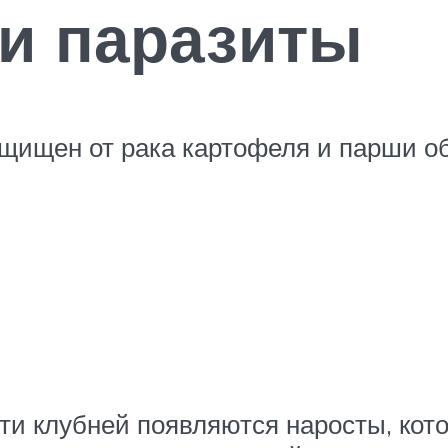
и паразиты
ащищен от рака картофеля и парши о
ти клубней появляются наросты, кот