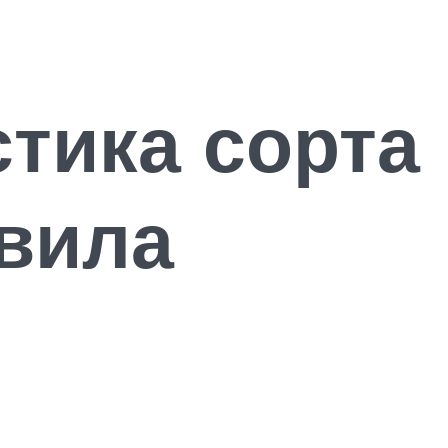
тика сорта
авила