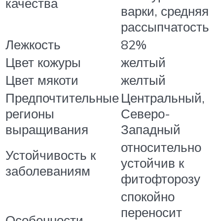
качества
варки, средняя
рассыпчатость
Лежкость
82%
Цвет кожуры
желтый
Цвет мякоти
желтый
Предпочтительные
Центральный,
регионы
Северо-
выращивания
Западный
относительно
Устойчивость к
устойчив к
заболеваниям
фитофторозу
спокойно
переносит
Особенности