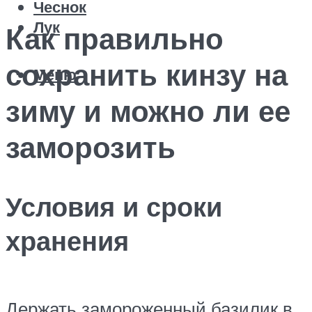
Чеснок
Лук
Как правильно
сохранить кинзу на
Меню
зиму и можно ли ее
заморозить
Условия и сроки
хранения
Держать замороженный базилик в