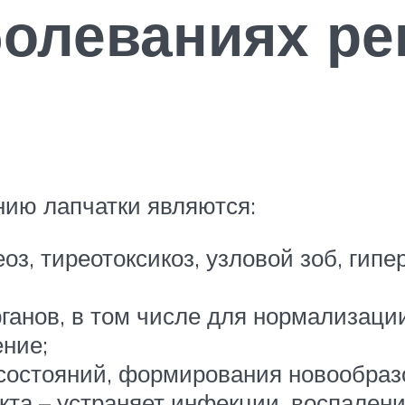
болеваниях р
ию лапчатки являются:
оз, тиреотоксикоз, узловой зоб, гип
ганов, в том числе для нормализаци
ние;
остояний, формирования новообраз
та – устраняет инфекции, воспалени