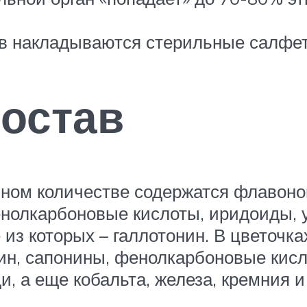
ов накладываются стерильные салфет
остав
нном количестве содержатся флавоно
енолкарбоновые кислоты, иридоиды, 
из которых – галлотонин. В цветочка
тин, сапонины, фенолкарбоновые кисл
, а еще кобальта, железа, кремния и 