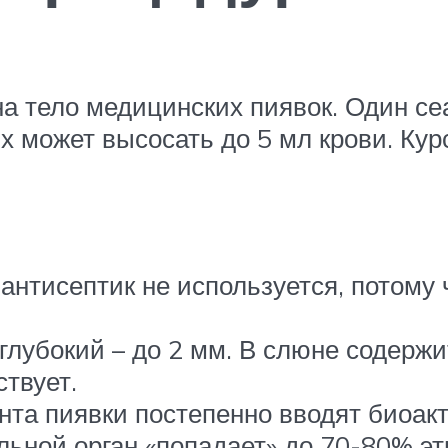
на тело медицинских пиявок. Один се
х может высосать до 5 мл крови. Кур
антисептик не используется, потому 
неглубокий – до 2 мм. В слюне содер
твует.
ента пиявки постепенно вводят биоа
льной орган «попадает» до 70-80% э