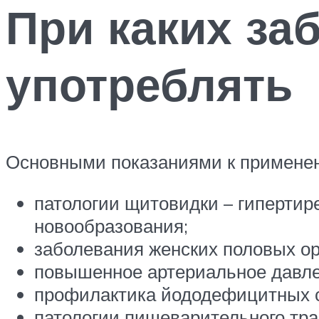
При каких за
употреблять
Основными показаниями к применен
патологии щитовидки – гипертире
новообразования;
заболевания женских половых ор
повышенное артериальное давле
профилактика йододефицитных с
патологии пищеварительного трак