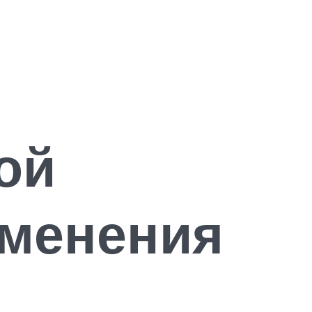
ой
именения