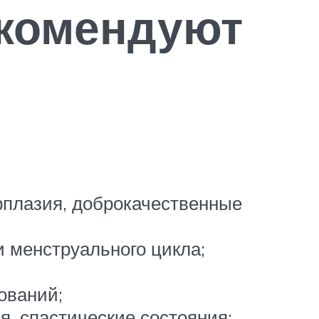
екомендуют
ерплазия, доброкачественные
и менструального цикла;
ований;
я, спастические состояния;