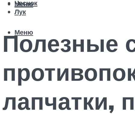
Чеснок
Меню
Лук
Меню
Полезные с
противопок
лапчатки, 