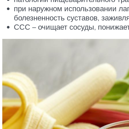
при наружном использовании лап
болезненность суставов, заживл
ССС – очищает сосуды, понижает