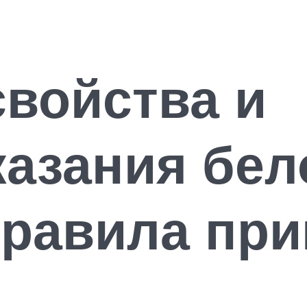
войства и
азания бел
правила пр