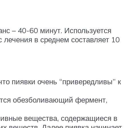
анс – 40-60 минут. Используется
с лечения в среднем составляет 10
что пиявки очень “привередливы” к
жится обезболивающий фермент,
ктивные вещества, содержащиеся в
тих веществ. Далее пиявка начинает