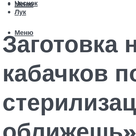
Чеснок
Меню
Лук
Меню
Заготовка 
кабачков п
стерилизац
оближешь» 