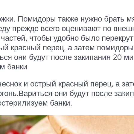
жки. Помидоры также нужно брать мя
еду прежде всего оценивают по внешн
 частей, чтобы удобно было перекрут
рый красный перец, а затем помидор
ся они будут после закипания 20 мин
м банки
чеснок и острый красный перец, а з
онь.Вариться они будут после закип
остерилизуем банки.