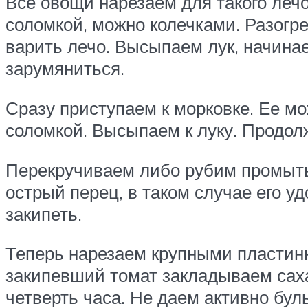
Все овощи нарезаем для такого лечо
соломкой, можно колечками. Разогре
варить лечо. Высыпаем лук, начина
зарумяниться.
Сразу приступаем к морковке. Ее мо
соломкой. Высыпаем к луку. Продол
Перекручиваем либо рубим промыты
острый перец, в таком случае его у
закипеть.
Теперь нарезаем крупными пластинк
закипевший томат закладываем саха
четверть часа. Не даем активно бу