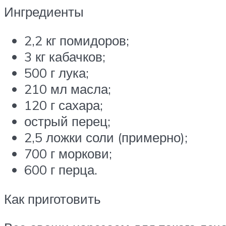
Ингредиенты
2,2 кг помидоров;
3 кг кабачков;
500 г лука;
210 мл масла;
120 г сахара;
острый перец;
2,5 ложки соли (примерно);
700 г моркови;
600 г перца.
Как приготовить