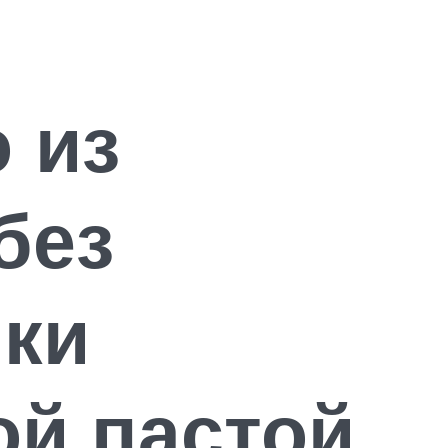
 из
без
ики
ой пастой