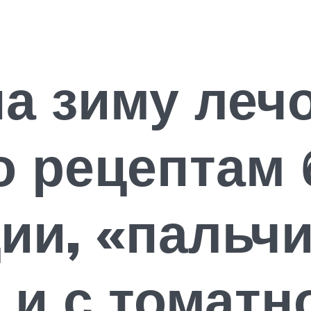
на зиму лечо
о рецептам 
ии, «пальч
и с томатн