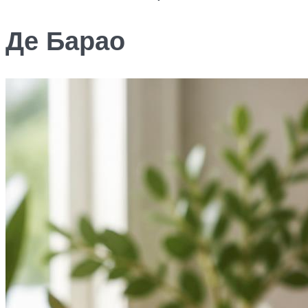
Де Барао