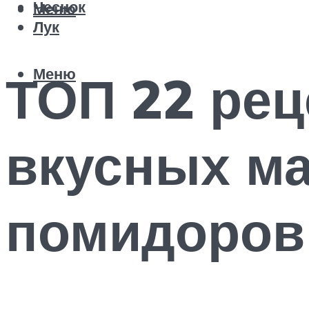
Чеснок
Меню
Лук
Меню
ТОП 22 рец
вкусных м
помидоров