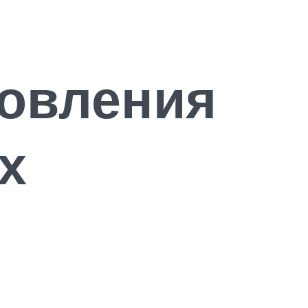
товления
х