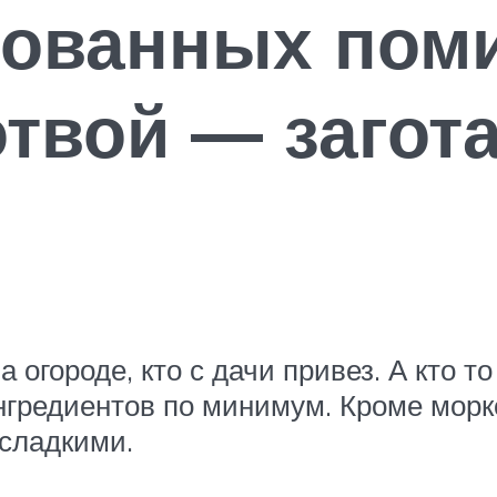
нованных пом
твой — загот
 огороде, кто с дачи привез. А кто т
ингредиентов по минимум. Кроме мор
 сладкими.