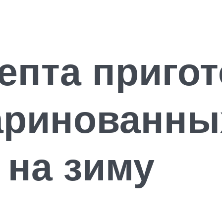
епта приго
аринованны
 на зиму