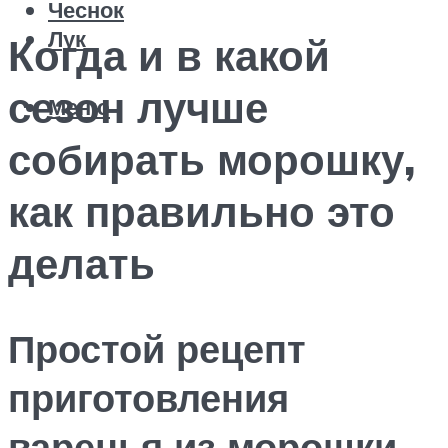
Чеснок
Лук
Когда и в какой
сезон лучше
Меню
собирать морошку,
как правильно это
делать
Простой рецепт
приготовления
варенья из морошки