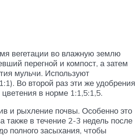
е­мя вегетации во влажную землю
в­ший перегной и компост, а затем
тия мульчи. Ис­пользуют
1). Во второй раз эти же удоб­рения
цве­тения в норме 1:1,5:1,5.
ив и рыхление почвы. Особенно это
 а также в течение 2-3 недель после
до полного засы­хания, чтобы