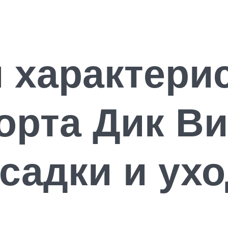
 характери
орта Дик Ви
садки и ух