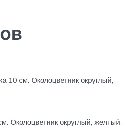
сов
а 10 см. Околоцвет­ник округлый,
см. Околоцветник округлый, желтый.