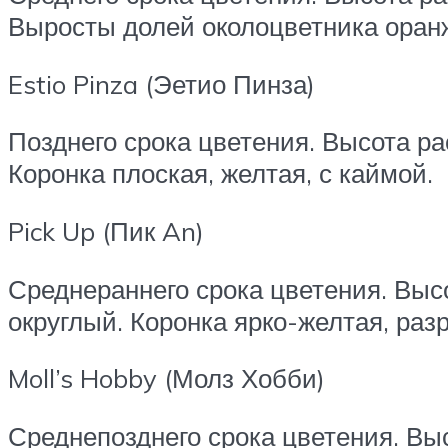
Выросты долей околоцветника оран
Estio Pinza (Эетио Пинза)
Позднего срока цветения. Высота ра
Коронка плоская, желтая, с каймой.
Pick Up (Пик An)
Среднераннего срока цветения. Высо
округлый. Коронка ярко-желтая, раз
Moll’s Hobby (Молз Хобби)
Среднепозднего срока цветения. Выс