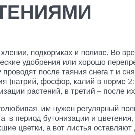
СТЕНИЯМИ
лении, под­кормках и поливе. Во вр
еские удоб­рения или хорошо перепре
проводят после таяния снега т и сня
(натрий, фосфор, калий в норме 2:1:
изации растений, в третий – после их 
о­любивая, им нужен регулярный пол
а, в период бутонизации и цветения,
хшие цветки, а вот листья оставляют 