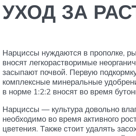
УХОД ЗА РА
Нарциссы нуждаются в прополке, рых
вносят легкораство­римые неорганич
засыпают почвой. Первую подкормку 
комплексные минеральные удобрения 
в норме 1:2:2 вносят во время буто­н
Нарциссы — культура довольно влаг
не­обходимо во время активного рост
цветения. Также стоит удалять засо