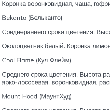
Коронка воронковидная, чаша, гофри
Bekanto (Бельканто)
Cреднераннего срока цветения. Высо
Околоцветник белый. Коронка лимонн
Cool Flame (Кул Флейм)
Среднего срока цвете­ния. Высота р
ярко-лососе­вая, воронковидная, ра
Mount Hood (МаунтХуд)