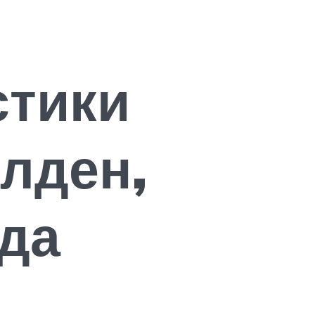
стики
лден,
ода