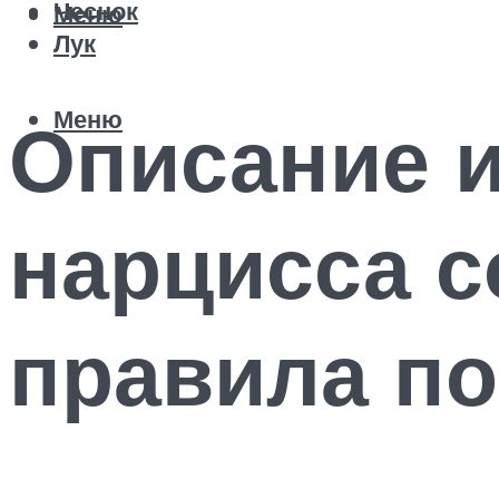
Чеснок
Меню
Лук
Меню
Описание и
нарцисса с
правила по