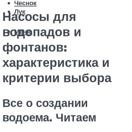
Чеснок
Лук
Насосы для
водопадов и
Меню
фонтанов:
характеристика и
критерии выбора
Все о создании
водоема. Читаем