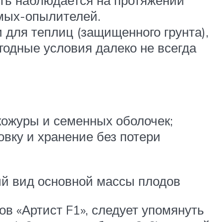
ть наблюдается на протяжении
омых-опылителей.
для теплиц (защищенного грунта),
огодные условия далеко не всегда
кожуры и семенных оболочек;
вку и хранение без потери
ый вид основной массы плодов
в «Артист F1», следует упомянуть