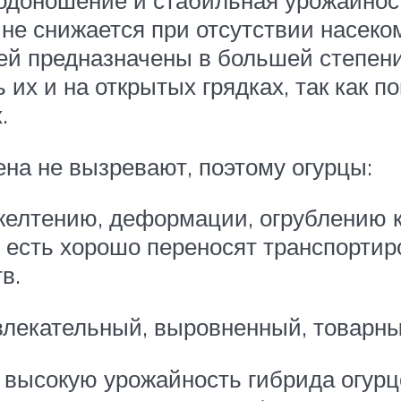
одоношение и стабильная урожайнос
и не снижается при отсутствии насек
й предназначены в большей степени 
их и на открытых грядках, так как п
.
на не вызревают, поэтому огурцы:
желтению, деформации, огрублению 
 есть хорошо переносят транспортиро
в.
влекательный, выровненный, товарн
высокую урожайность гибрида огурцо