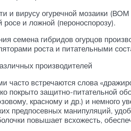
ти и вирусу огуречной мозаики (ВОМ 
 росе и ложной (пероноспорозу).
ния семена гибридов огурцов произ
яторами роста и питательными сост
различных производителей
и часто встречаются слова «дражир
чко покрыто защитно-питательной обо
зовому, красному и др.) и немного 
ких предпосевных манипуляций, удобе
олочки повышает всхожесть, обеспе