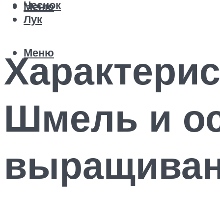
Чеснок
Меню
Лук
Меню
Характерис
Шмель и о
выращиван