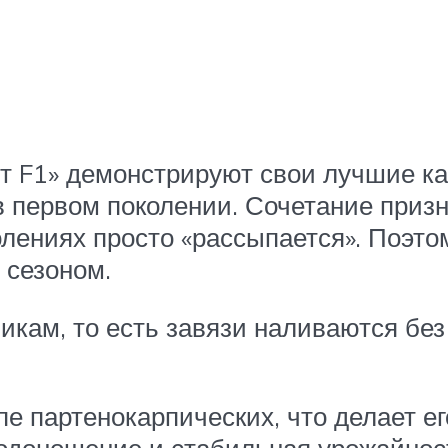
ст F1» демонстрируют свои лучшие к
в первом поколении. Сочетание призн
лениях просто «рассыпается». Поэто
 сезоном.
пикам, то есть завязи наливаются без
е партенокарпических, что делает е