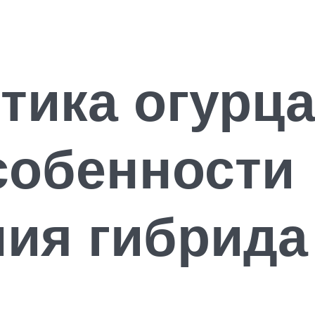
тика огурца
собенности
ия гибрида