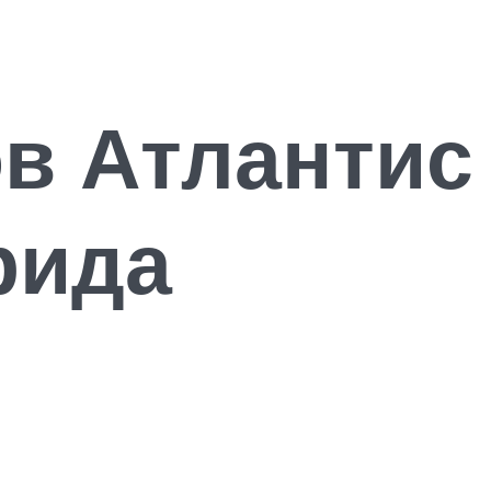
ов Атлантис
рида