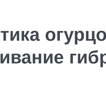
тика огурц
ивание гиб