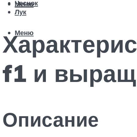
Чеснок
Меню
Лук
Меню
Характерис
f1 и выращ
Описание