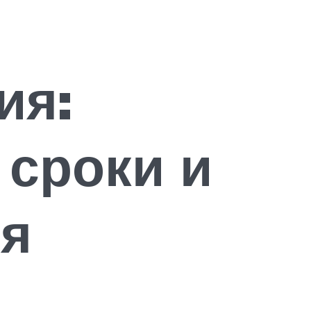
ия:
 сроки и
ия