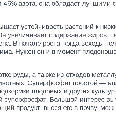
й 46% азота, она обладает лучшими 
шает устойчивость растений к низки
Он увеличивает содержание жиров, с
а. В начале роста, когда всходы то
има. Нужен он и в момент плодонош
ке руды, а также из отходов металлу
животных. Суперфосфат простой — ап
подкормки плодовых и других культур
ой суперфосфат. Большой интерес в
й продукт, внося его в почву, мож