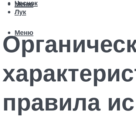
Чеснок
Меню
Лук
Меню
Органическ
характерис
правила и