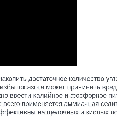
накопить достаточное количество угл
избыток азота может причинить вред,
жно ввести калийное и фосфорное пи
 всего применяется аммиачная селит
эффективны на щелочных и кислых п