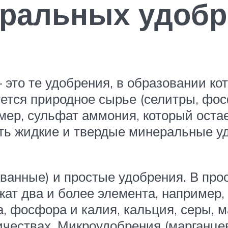
еральных удоб
то те удобрения, в образовании ко
уется природное сырье (селитры, фо
р, сульфат аммония, который остает
сть жидкие и твердые минеральные 
анные) и простые удобрения. В прос
т два и более элемента, например, 
, фосфора и калия, кальция, серы, м
чествах. Микроудобрения (марганце