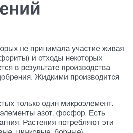
рений
торых не принимала участие живая
сфориты) и отходы некоторых
ся в результате производства
удобрения. Жидкими производится
тых только один микроэлемент.
элементы азот, фосфор. Есть
агния. Растения потребляют эти
вые, цинковые, борные)