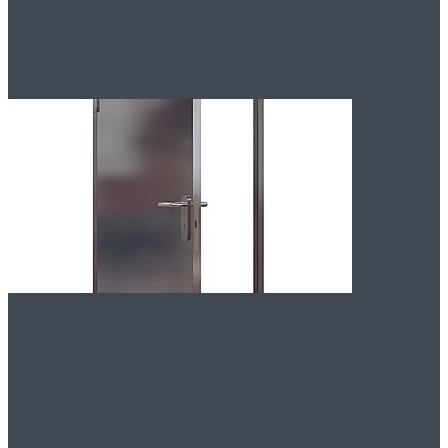
беседок
Производство
противопожарных