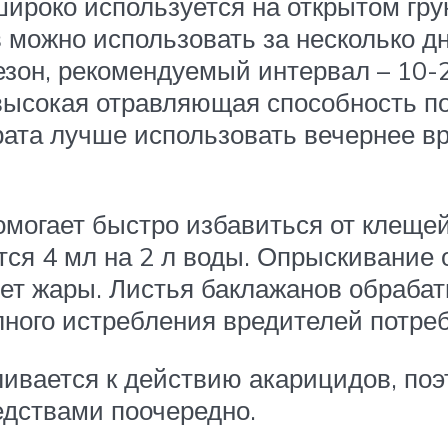
роко используется на открытом грун
в можно использовать за несколько д
сезон, рекомендуемый интервал – 10
высокая отравляющая способность по
ата лучше использовать вечернее вр
могает быстро избавиться от клещей
ся 4 мл на 2 л воды. Опрыскивание
нет жары. Листья баклажанов обрабат
олного истребления вредителей потре
ивается к действию акарицидов, поэ
едствами поочередно.