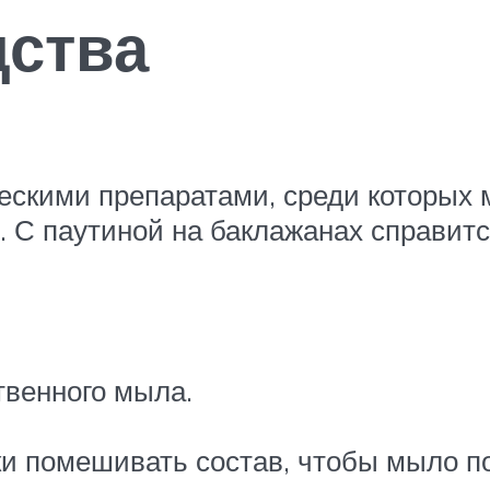
дства
скими препаратами, среди которых м
. С паутиной на баклажанах справит
твенного мыла.
ки помешивать состав, чтобы мыло п