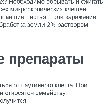
ах? Необходимо обрывать и сжигать
всех микроскопических клещей
 опавшие листья. Если заражение
обработка земли 2% раствором
е препараты
ься от паутинного клеща. При
и относятся семейству
олучится.