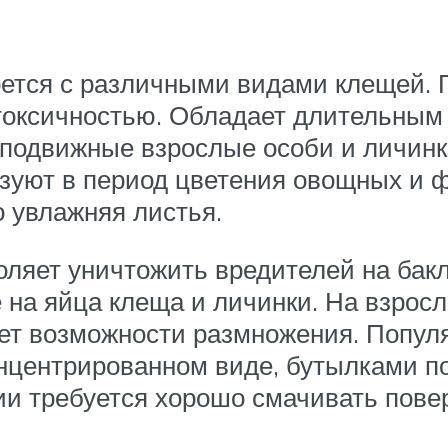
ется с различными видами клещей. П
 токсичностью. Обладает длительны
т подвижные взрослые особи и личинк
ьзуют в период цветения овощных и 
 увлажняя листья.
оляет уничтожить вредителей на бакл
 на яйца клеща и личинки. На взрос
ет возможности размножения. Популя
центрированном виде, бутылками по 
и требуется хорошо смачивать повер