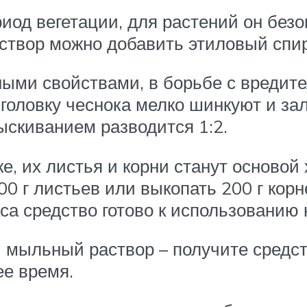
иод вегетации, для растений он без
твор можно добавить этиловый спирт,
ыми свойствами, в борьбе с вредите
оловку чеснока мелко шинкуют и зал
ыскиванием разводится 1:2.
е, их листья и корни станут основой
0 г листьев или выкопать 200 г корн
са средство готово к использованию 
 мыльный раствор – получите средст
ее время.