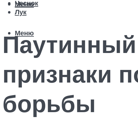
Чеснок
Меню
Лук
Меню
Паутинный 
признаки п
борьбы