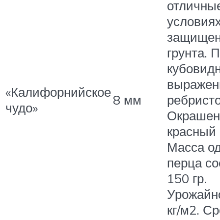
отличны
условия
защищен
грунта. 
кубовидн
выражен
«Калифорнийское
8 мм
ребрист
чудо»
Окрашен
красный 
Масса од
перца со
150 гр.
Урожайно
кг/м2. Ср