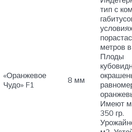
тип с ко
габитусо
условия
порастас
метров в
Плоды
кубовид
«Оранжевое
окрашен
8 мм
Чудо» F1
равноме
оранжевы
Имеют м
350 гр.
Урожайно
м2. Усто