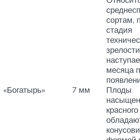
среднес
сортам, 
стадия
техничес
зрелости
наступае
месяца 
появлени
«Богатырь»
7 мм
Плоды
насыщен
красного
обладаю
конусов
формой 