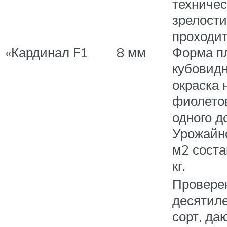
техничес
зрелости
проходит
«Кардинал F1
8 мм
Форма п
кубовидн
окраска
фиолето
одного до
Урожайно
м2 соста
кг.
Провере
десятил
сорт, д