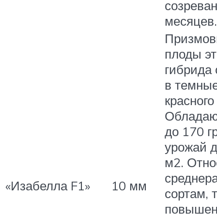
созреван
месяцев.
Призмов
плоды эт
гибрида
в темные
красного
Обладаю
до 170 г
урожай д
м2. Отно
среднер
«Изабелла F1»
10 мм
сортам, 
повышен