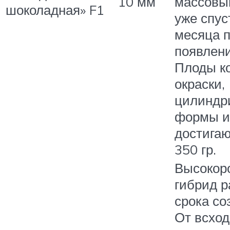
10 мм
массовы
шоколадная» F1
уже спус
месяца 
появлени
Плоды к
окраски,
цилиндр
формы и
достигаю
350 гр.
Высокор
гибрид р
срока со
От всход