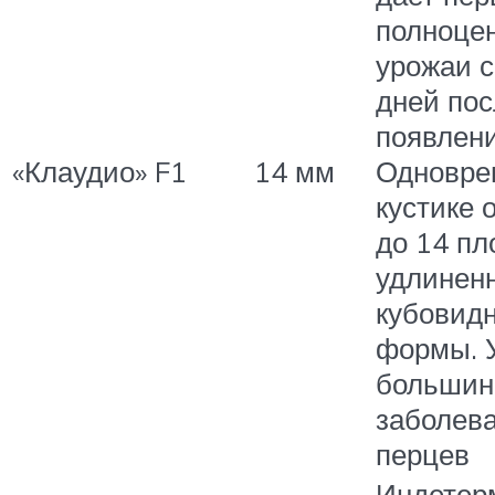
полноце
урожаи с
дней пос
появлени
«Клаудио» F1
14 мм
Одновре
кустике 
до 14 пл
удлинен
кубовид
формы. У
большин
заболев
перцев
Индетер