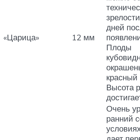
техничес
зрелости
дней пос
«Царица»
12 мм
появлени
Плоды
кубовид
окрашен
красный 
Высота 
достигае
Очень у
ранний с
условия
дает пе