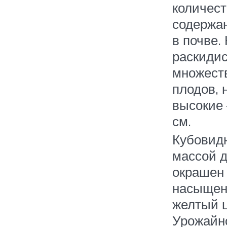
количест
содержа
в почве.
раскидис
множест
плодов, 
высокие 
см.
Кубовид
массой д
окрашен
насыще
желтый ц
Урожайн