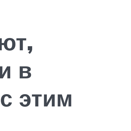
ют,
и в
 с этим