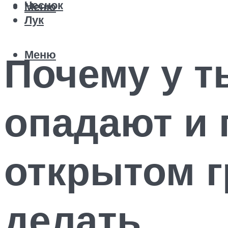
Чеснок
Меню
Лук
Меню
Почему у т
опадают и 
открытом г
делать