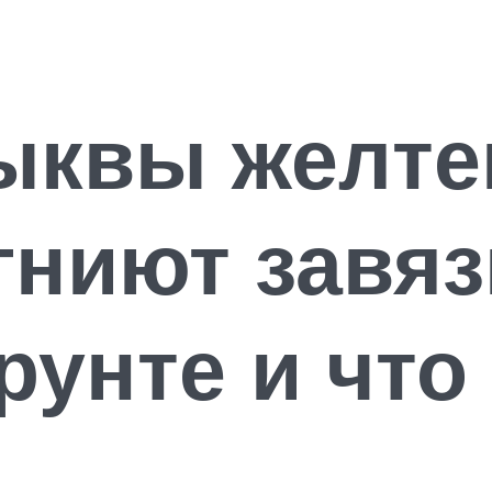
ыквы желте
гниют завяз
рунте и что