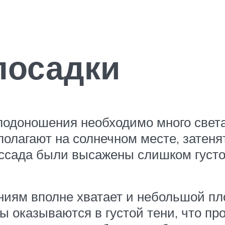
посадки
одоношения необходимо много света.
лагают на солнечном месте, затенят
ассада были высажены слишком густо
ниям вполне хватает и небольшой пло
 оказываются в густой тени, что пр