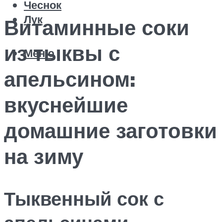
Чеснок
Лук
Витаминные соки
из тыквы с
Меню
апельсином:
вкуснейшие
домашние заготовки
на зиму
Тыквенный сок с