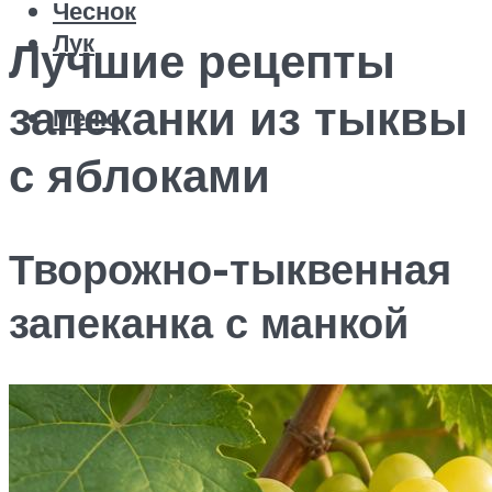
Чеснок
Лук
Лучшие рецепты
запеканки из тыквы
Меню
с яблоками
Творожно-тыквенная
запеканка с манкой