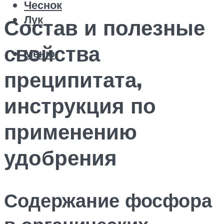
Чеснок
Лук
Состав и полезные
свойства
Меню
преципитата,
инструкция по
применению
удобрения
Содержание фосфора