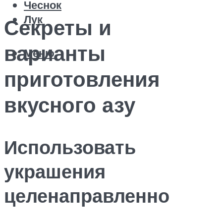
Чеснок
Лук
Секреты и
варианты
Меню
приготовления
вкусного азу
Использовать
украшения
целенаправленно