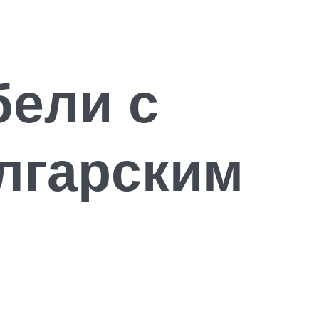
бели с
олгарским