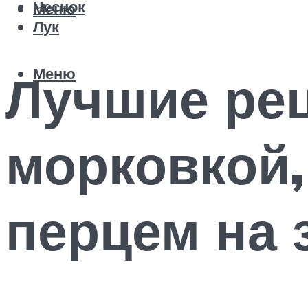
Чеснок
Меню
Лук
Меню
Лучшие ре
морковкой,
перцем на 