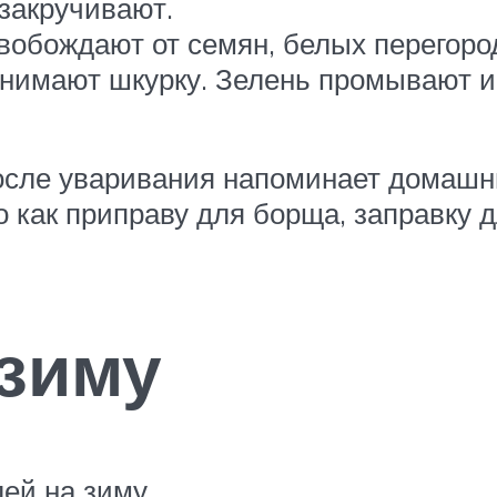
 закручивают.
вобождают от семян, белых перегород
нимают шкурку. Зелень промывают и 
осле уваривания напоминает домашни
о как приправу для борща, заправку д
зиму
ей на зиму