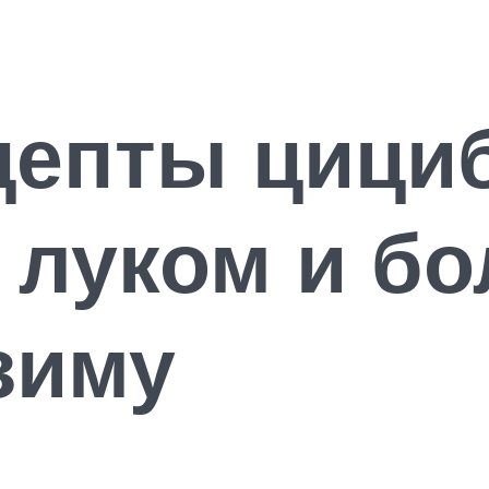
цепты цици
 луком и б
зиму