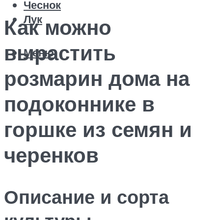
Чеснок
Лук
Как можно
вырастить
Меню
розмарин дома на
подоконнике в
горшке из семян и
черенков
Описание и сорта