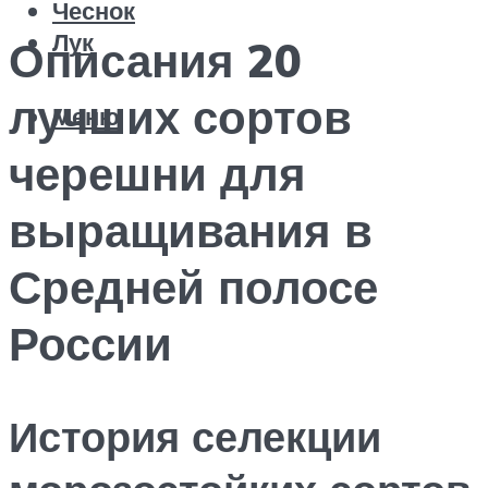
Чеснок
Лук
Описания 20
лучших сортов
Меню
черешни для
выращивания в
Средней полосе
России
История селекции