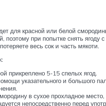
ет для красной или белой смородины.
, поэтому при попытке снять ягоду с
потеряете весь сок и часть мякоти.
к:
рой прикреплено 5-15 спелых ягод.
помощи указательного и большого па
нения.
мородину в сухое прохладное место, 
ндуется непосредственно перед упо