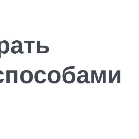
рать
способами