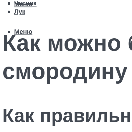
Чеснок
Меню
Лук
Меню
Как можно 
смородину
Как правильн