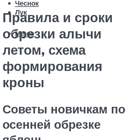
Чеснок
Лук
Правила и сроки
обрезки алычи
Меню
летом, схема
формирования
кроны
Советы новичкам по
осенней обрезке
яблонь