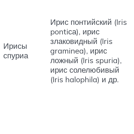
Ирис понтийский (Iris
pontiса), ирис
злаковидный (Iris
Ирисы
graminea), ирис
спуриа
ложный (Iris spuria),
ирис солелюбивый
(Iris halophila) и др.