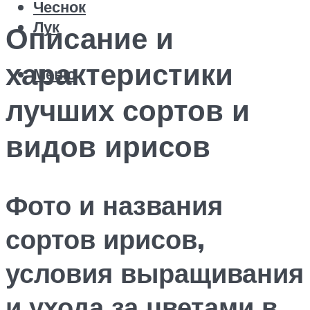
Чеснок
Лук
Описание и
характеристики
Меню
лучших сортов и
видов ирисов
Фото и названия
сортов ирисов,
условия выращивания
и ухода за цветами в