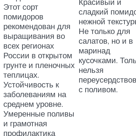
Красивый и
Этот сорт
сладкий помид
помидоров
нежной текстур
рекомендован для
Не только для
выращивания во
салатов, но и в
всех регионах
маринад
России в открытом
кусочками. Тол
грунте и пленочных
нельзя
теплицах.
переусердство
Устойчивость к
с поливом.
заболеваниям на
среднем уровне.
Умеренные поливы
и грамотная
профилактика