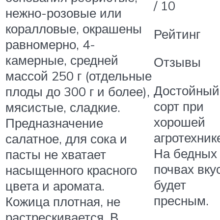
/ 10
нежно-розовые или
коралловые, окрашены
Рейтинг
равномерно, 4-
камерные, средней
Отзывы
массой 250 г (отдельные
Достойный
плоды до 300 г и более),
сорт при
мясистые, сладкие.
хорошей
Предназначение
агротехник
салатное, для сока и
На бедных
пасты не хватает
почвах вку
насыщенного красного
будет
цвета и аромата.
пресным.
Кожица плотная, не
растрескивается. В