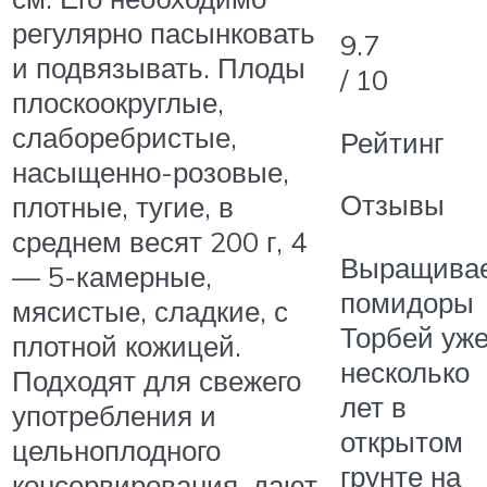
регулярно пасынковать
9.7
и подвязывать. Плоды
/ 10
плоскоокруглые,
слаборебристые,
Рейтинг
насыщенно-розовые,
Отзывы
плотные, тугие, в
среднем весят 200 г, 4
Выращива
— 5-камерные,
помидоры
мясистые, сладкие, с
Торбей уж
плотной кожицей.
несколько
Подходят для свежего
лет в
употребления и
открытом
цельноплодного
грунте на
консервирования, дают