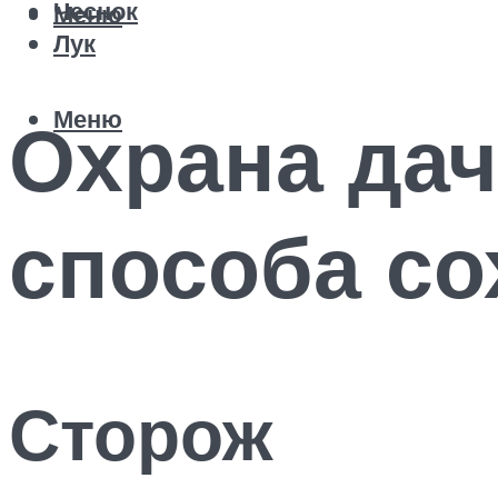
Чеснок
Меню
Лук
Меню
Охрана дач
способа со
Сторож