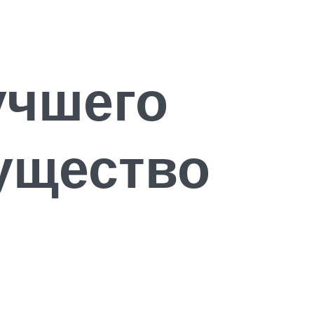
учшего
ущество