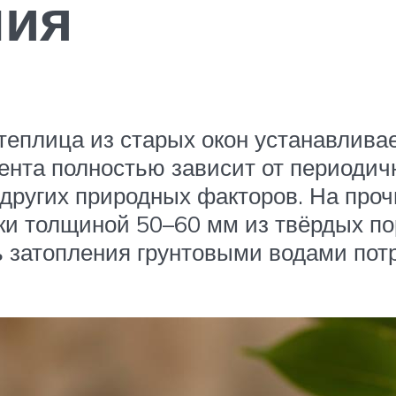
ния
 теплица из старых окон устанавлива
нта полностью зависит от периодичн
 других природных факторов. На про
ки толщиной 50–60 мм из твёрдых пор
ть затопления грунтовыми водами по