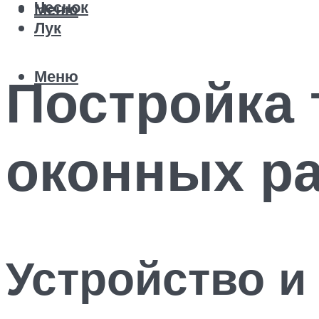
Чеснок
Меню
Лук
Меню
Постройка 
оконных р
Устройство и