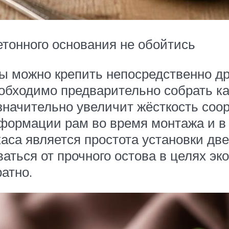
етонного основания не обойтись
 можно крепить непосредственно дру
обходимо предварительно собрать ка
значительно увеличит жёсткость соор
формации рам во время монтажа и в
каса является простота установки д
ваться от прочного остова в целях э
атно.