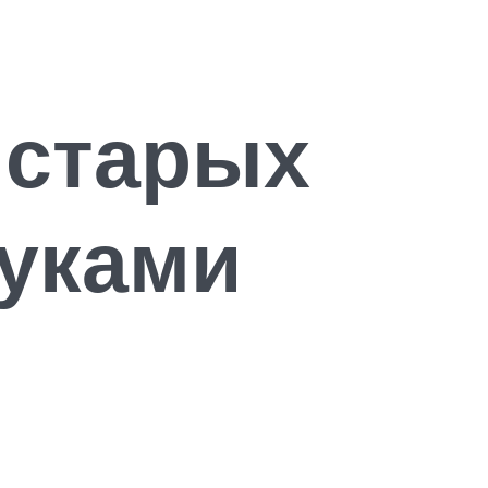
 старых
уками