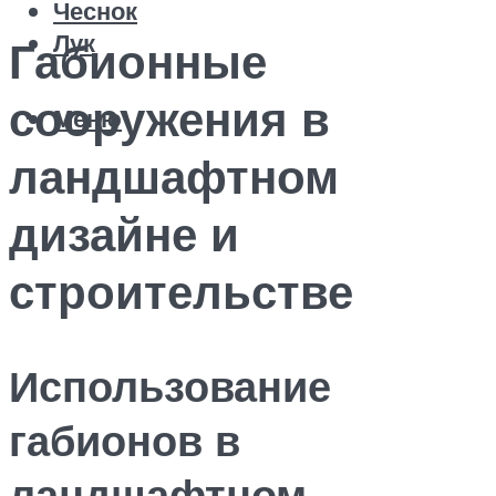
Чеснок
Лук
Габионные
сооружения в
Меню
ландшафтном
дизайне и
строительстве
Использование
габионов в
ландшафтном